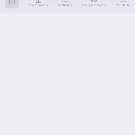
Promoções
Notícias
Programação
Contato
Notícia FM
Ligou, Virou Notícia!
NAVEGAÇÃO
Promoções
Programação
Sobre nós
Notícias
Equipe