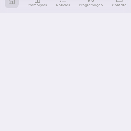
Promoções
Notícias
Programação
Contato
Notícia FM
Ligou, Virou Notícia!
NAVEGAÇÃO
Promoções
Programação
Sobre nós
Notícias
Equipe