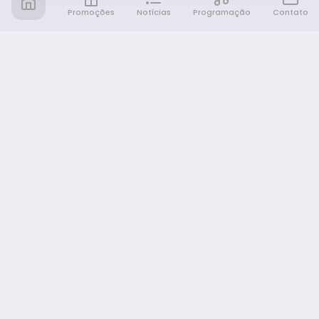
Promoções
Notícias
Programação
Contato
Notícia FM
Ligou, Virou Notícia!
NAVEGAÇÃO
Promoções
Programação
Sobre nós
Notícias
Equipe