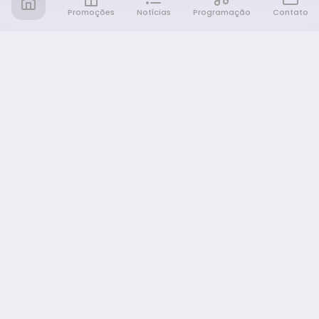
Promoções
Notícias
Programação
Contato
Notícia FM
Ligou, Virou Notícia!
NAVEGAÇÃO
Promoções
Programação
Sobre nós
Notícias
Equipe