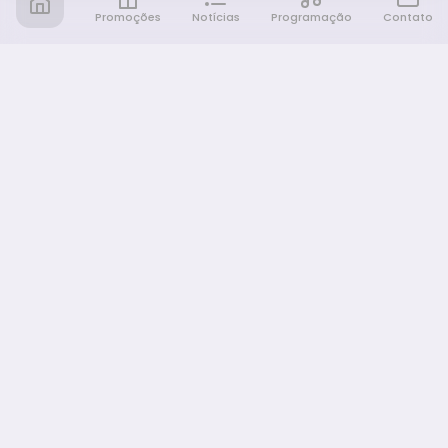
Promoções
Notícias
Programação
Contato
Notícia FM
Ligou, Virou Notícia!
NAVEGAÇÃO
Promoções
Programação
Sobre nós
Notícias
Equipe