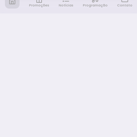
Promoções
Notícias
Programação
Contato
Notícia FM
Ligou, Virou Notícia!
NAVEGAÇÃO
Promoções
Programação
Sobre nós
Notícias
Equipe