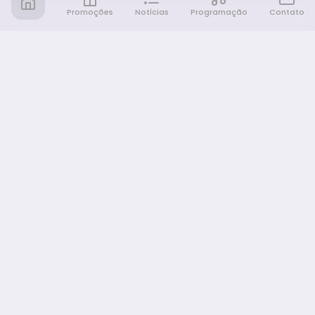
Promoções
Notícias
Programação
Contato
Notícia FM
Ligou, Virou Notícia!
NAVEGAÇÃO
Promoções
Programação
Sobre nós
Notícias
Equipe