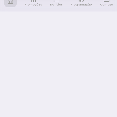
Promoções
Notícias
Programação
Contato
Notícia FM
Ligou, Virou Notícia!
NAVEGAÇÃO
Promoções
Programação
Sobre nós
Notícias
Equipe