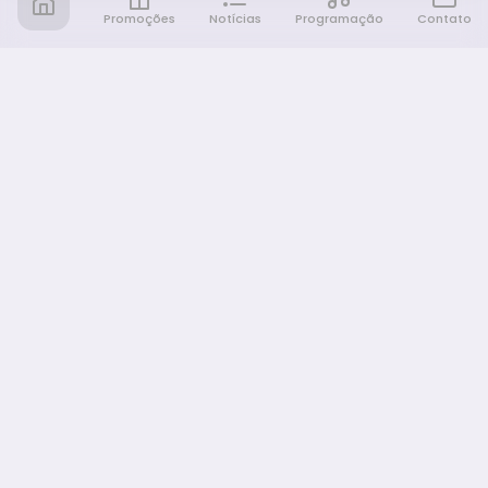
Promoções
Notícias
Programação
Contato
Notícia FM
Ligou, Virou Notícia!
NAVEGAÇÃO
Promoções
Programação
Sobre nós
Notícias
Equipe