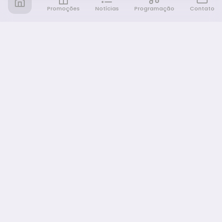
Promoções
Notícias
Programação
Contato
Notícia FM
Ligou, Virou Notícia!
NAVEGAÇÃO
Promoções
Programação
Sobre nós
Notícias
Equipe