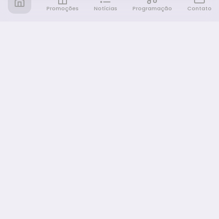
Promoções
Notícias
Programação
Contato
Notícia FM
Ligou, Virou Notícia!
NAVEGAÇÃO
Promoções
Programação
Sobre nós
Notícias
Equipe