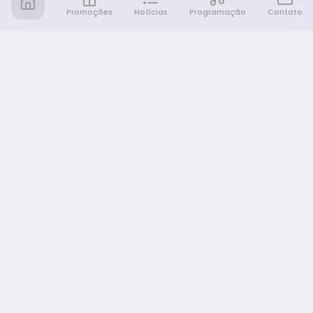
Promoções
Notícias
Programação
Contato
Notícia FM
Ligou, Virou Notícia!
NAVEGAÇÃO
Promoções
Programação
Sobre nós
Notícias
Equipe