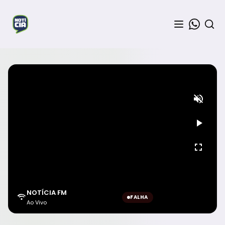
NOTÍCIA FM
FALHA
Ao Vivo
Aguardando sinal...