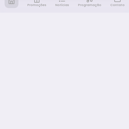
Promoções
Notícias
Programação
Contato
Notícia FM
Ligou, Virou Notícia!
NAVEGAÇÃO
Promoções
Programação
Sobre nós
Notícias
Equipe