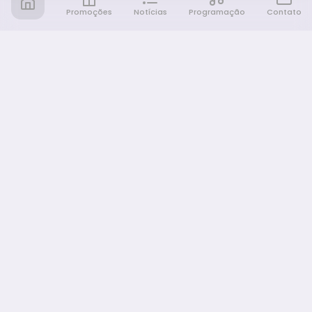
Promoções
Notícias
Programação
Contato
Notícia FM
Ligou, Virou Notícia!
NAVEGAÇÃO
Promoções
Programação
Sobre nós
Notícias
Equipe