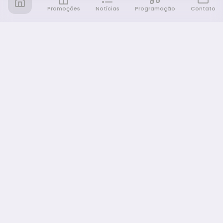
Promoções
Notícias
Programação
Contato
Notícia FM
Ligou, Virou Notícia!
NAVEGAÇÃO
Promoções
Programação
Sobre nós
Notícias
Equipe