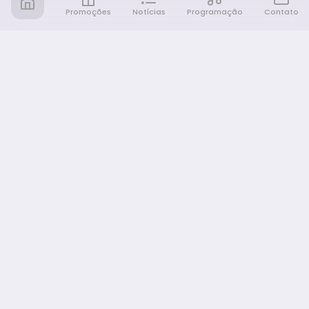
Promoções
Notícias
Programação
Contato
Notícia FM
Ligou, Virou Notícia!
NAVEGAÇÃO
Promoções
Programação
Sobre nós
Notícias
Equipe