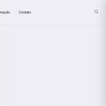
amação
Contato