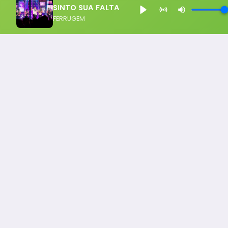
SINTO SUA FALTA
FERRUGEM
Notícia FM
Ligou, Virou Notícia!
Todos os Direito Reservados - uHost ·
Política de P