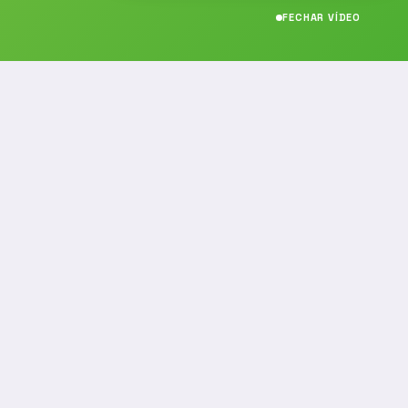
FECHAR VÍDEO
CONTATO
(19) 989314021
(19) 9 8931-4021
contato@noticiafm.com.br
comercial@noticiafm.com.br