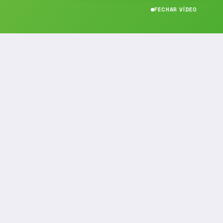
FECHAR VÍDEO
CONTATO
(19) 989314021
(19) 9 8931-4021
contato@noticiafm.com.br
comercial@noticiafm.com.br