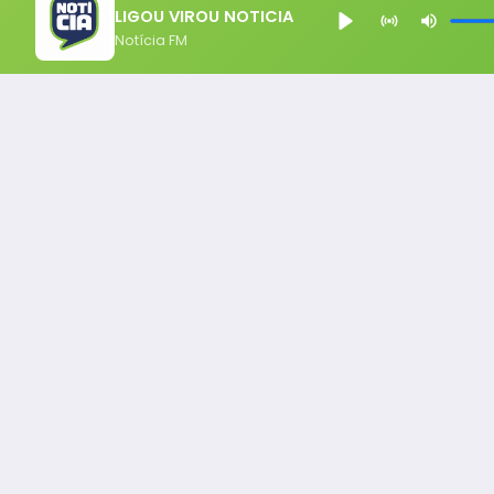
LIGOU VIROU NOTICIA
Notícia FM
Notícia FM
Ligou, Virou Notícia!
Todos os Direito Reservados - uHost ·
Política de P