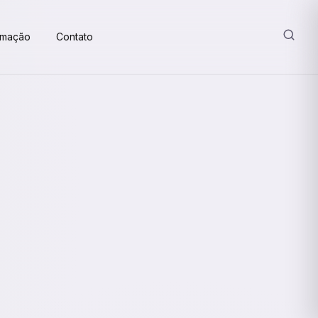
amação
Contato