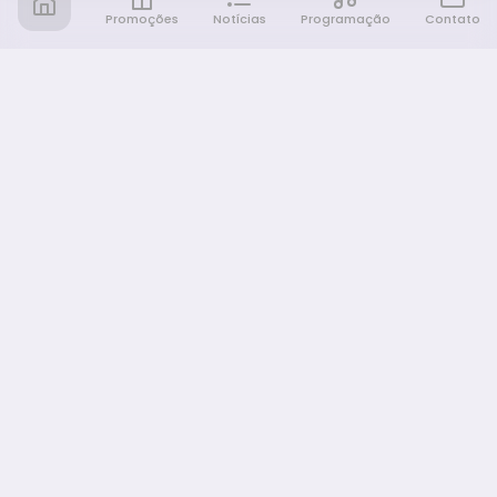
Promoções
Notícias
Programação
Contato
Notícia FM
Ligou, Virou Notícia!
NAVEGAÇÃO
Promoções
Programação
Sobre nós
Notícias
Equipe