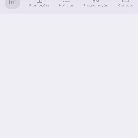
Promoções
Notícias
Programação
Contato
Notícia FM
Ligou, Virou Notícia!
NAVEGAÇÃO
Promoções
Programação
Sobre nós
Notícias
Equipe