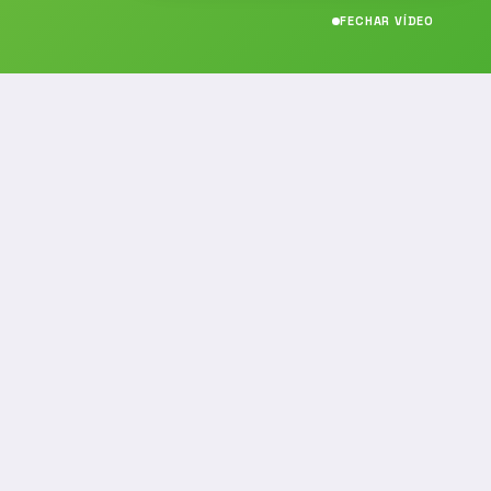
FECHAR VÍDEO
CONTATO
(19) 989314021
(19) 9 8931-4021
contato@noticiafm.com.br
comercial@noticiafm.com.br