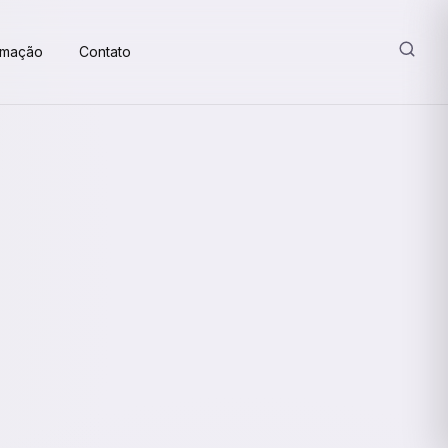
amação
Contato