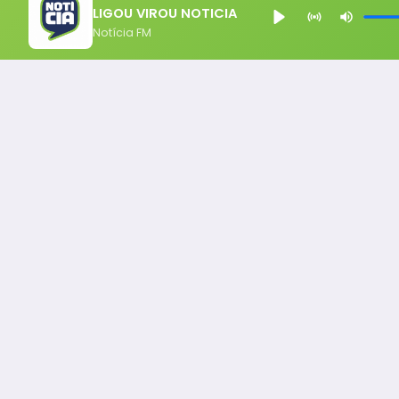
LIGOU VIROU NOTICIA
Notícia FM
Notícia FM
Ligou, Virou Notícia!
Todos os Direito Reservados - uHost ·
Política de P