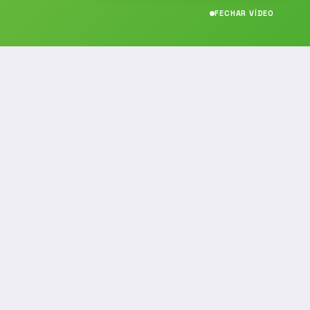
FECHAR VÍDEO
CONTATO
(19) 989314021
(19) 9 8931-4021
contato@noticiafm.com.br
comercial@noticiafm.com.br