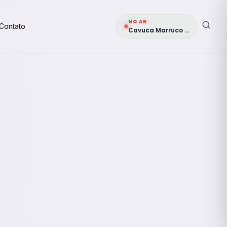
NO AR
Contato
Cavuca Marruco Véio