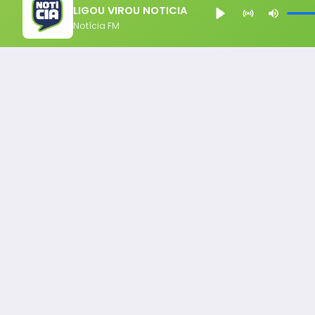
LIGOU VIROU NOTICIA
Notícia FM
Notícia FM
Ligou, Virou Notícia!
Todos os Direito Reservados - uHost ·
Política de P