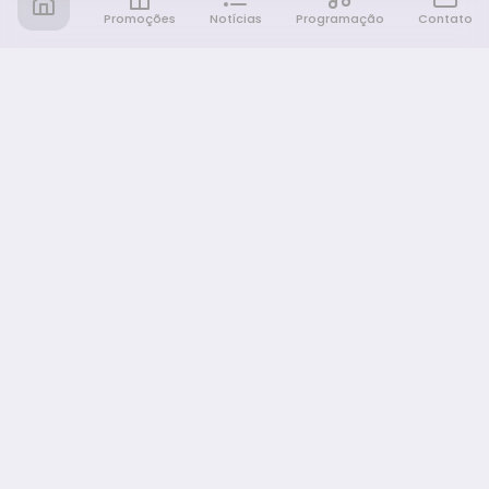
Promoções
Notícias
Programação
Contato
Notícia FM
Ligou, Virou Notícia!
NAVEGAÇÃO
Promoções
Programação
Sobre nós
Notícias
Equipe