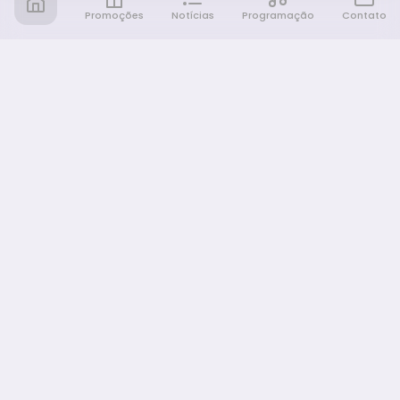
Promoções
Notícias
Programação
Contato
Notícia FM
Ligou, Virou Notícia!
NAVEGAÇÃO
Promoções
Programação
Sobre nós
Notícias
Equipe