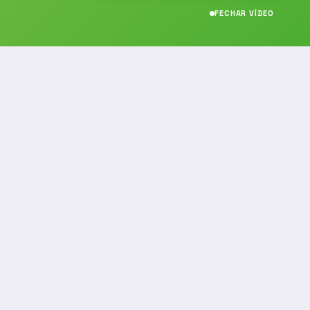
FECHAR VÍDEO
CONTATO
(19) 989314021
(19) 9 8931-4021
contato@noticiafm.com.br
comercial@noticiafm.com.br