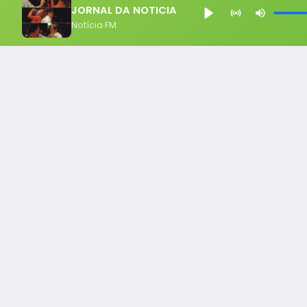
JORNAL DA NOTICIA
Notícia FM
Notícia FM
Ligou, Virou Notícia!
Todos os Direito Reservados - uHost ·
Política de P