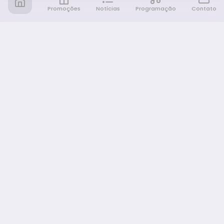
Promoções
Notícias
Programação
Contato
Notícia FM
Ligou, Virou Notícia!
NAVEGAÇÃO
Promoções
Programação
Sobre nós
Notícias
Equipe