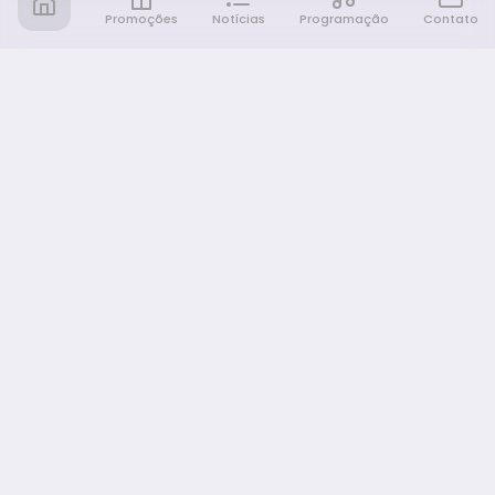
Promoções
Notícias
Programação
Contato
Notícia FM
Ligou, Virou Notícia!
NAVEGAÇÃO
Promoções
Programação
Sobre nós
Notícias
Equipe