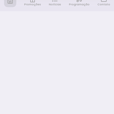
Promoções
Notícias
Programação
Contato
Notícia FM
Ligou, Virou Notícia!
NAVEGAÇÃO
Promoções
Programação
Sobre nós
Notícias
Equipe