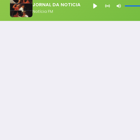
JORNAL DA NOTICIA
Notícia FM
Notícia FM
Ligou, Virou Notícia!
Todos os Direito Reservados - uHost ·
Política de P