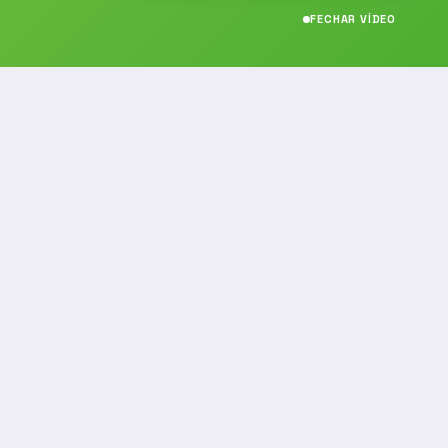
FECHAR VÍDEO
CONTATO
(19) 989314021
(19) 9 8931-4021
contato@noticiafm.com.br
comercial@noticiafm.com.br