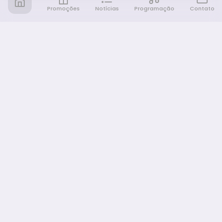
Promoções
Notícias
Programação
Contato
Notícia FM
Ligou, Virou Notícia!
NAVEGAÇÃO
Promoções
Programação
Sobre nós
Notícias
Equipe