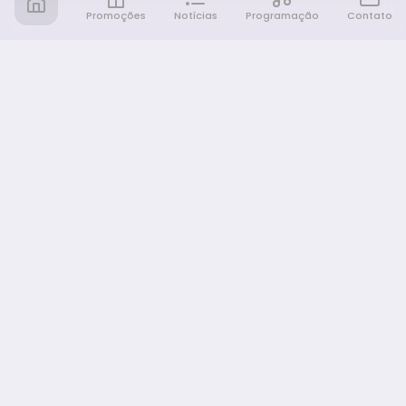
Promoções
Notícias
Programação
Contato
Notícia FM
Ligou, Virou Notícia!
NAVEGAÇÃO
Promoções
Programação
Sobre nós
Notícias
Equipe