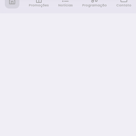
Promoções
Notícias
Programação
Contato
Notícia FM
Ligou, Virou Notícia!
NAVEGAÇÃO
Promoções
Programação
Sobre nós
Notícias
Equipe