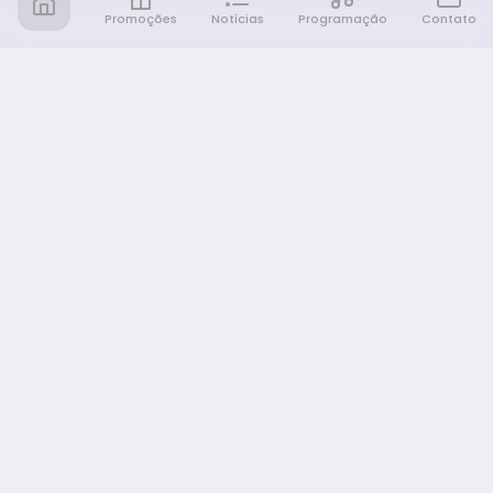
Promoções
Notícias
Programação
Contato
Notícia FM
Ligou, Virou Notícia!
NAVEGAÇÃO
Promoções
Programação
Sobre nós
Notícias
Equipe