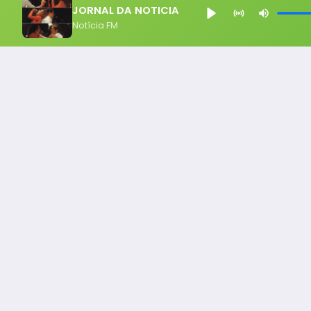
JORNAL DA NOTICIA
Notícia FM
Notícia FM
Ligou, Virou Notícia!
Todos os Direito Reservados - uHost ·
Política de P