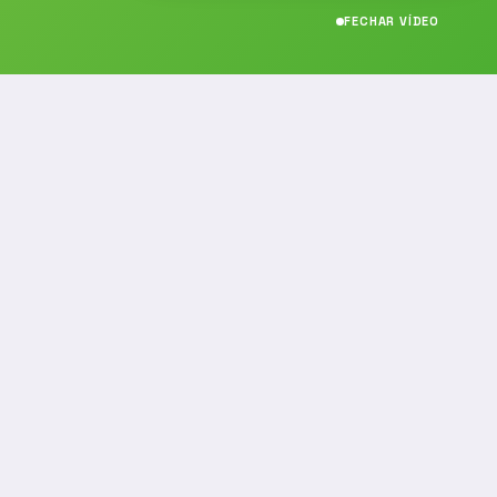
FECHAR VÍDEO
CONTATO
(19) 989314021
(19) 9 8931-4021
contato@noticiafm.com.br
comercial@noticiafm.com.br