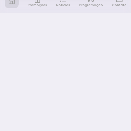
Promoções
Notícias
Programação
Contato
Notícia FM
Ligou, Virou Notícia!
NAVEGAÇÃO
Promoções
Programação
Sobre nós
Notícias
Equipe