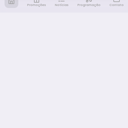
Promoções
Notícias
Programação
Contato
Notícia FM
Ligou, Virou Notícia!
NAVEGAÇÃO
Promoções
Programação
Sobre nós
Notícias
Equipe