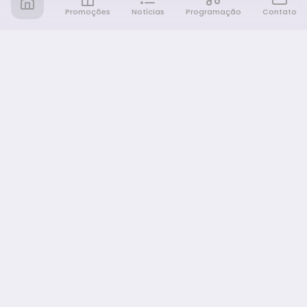
Promoções
Notícias
Programação
Contato
Notícia FM
Ligou, Virou Notícia!
NAVEGAÇÃO
Promoções
Programação
Sobre nós
Notícias
Equipe