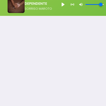
DEPENDENTE
SORRISO MAROTO
Notícia FM
Ligou, Virou Notícia!
Todos os Direito Reservados - uHost ·
Política de P