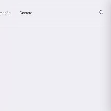
amação
Contato