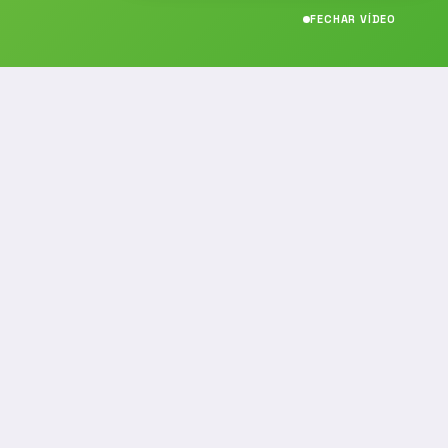
FECHAR VÍDEO
CONTATO
(19) 989314021
(19) 9 8931-4021
contato@noticiafm.com.br
comercial@noticiafm.com.br