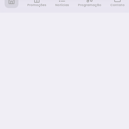
Promoções
Notícias
Programação
Contato
Notícia FM
Ligou, Virou Notícia!
NAVEGAÇÃO
Promoções
Programação
Sobre nós
Notícias
Equipe