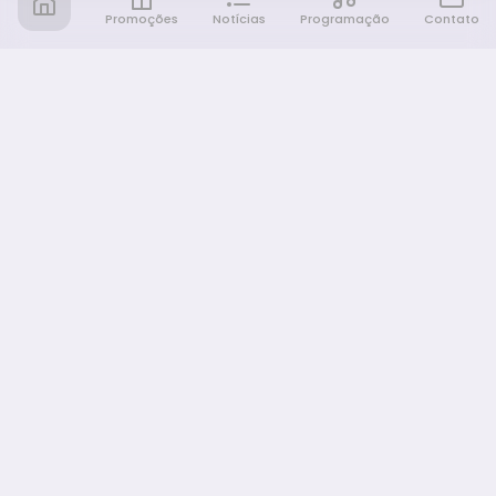
Promoções
Notícias
Programação
Contato
Notícia FM
Ligou, Virou Notícia!
NAVEGAÇÃO
Promoções
Programação
Sobre nós
Notícias
Equipe