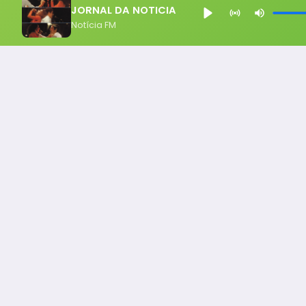
JORNAL DA NOTICIA
Notícia FM
Notícia FM
Ligou, Virou Notícia!
Todos os Direito Reservados - uHost ·
Política de P