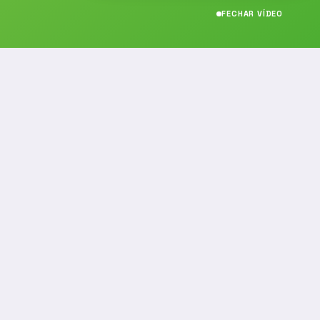
FECHAR VÍDEO
CONTATO
(19) 989314021
(19) 9 8931-4021
contato@noticiafm.com.br
comercial@noticiafm.com.br