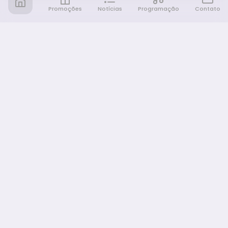
Promoções
Notícias
Programação
Contato
Notícia FM
Ligou, Virou Notícia!
NAVEGAÇÃO
Promoções
Programação
Sobre nós
Notícias
Equipe