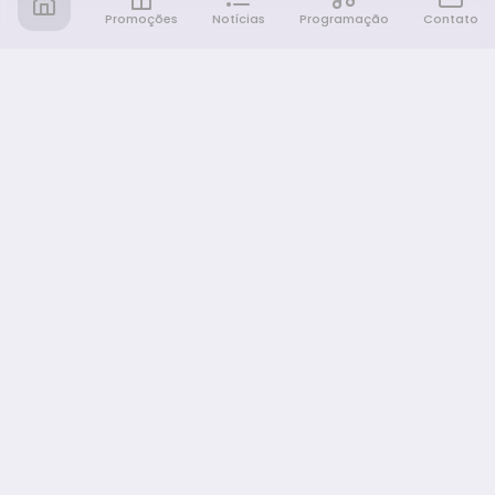
Promoções
Notícias
Programação
Contato
Notícia FM
Ligou, Virou Notícia!
NAVEGAÇÃO
Promoções
Programação
Sobre nós
Notícias
Equipe