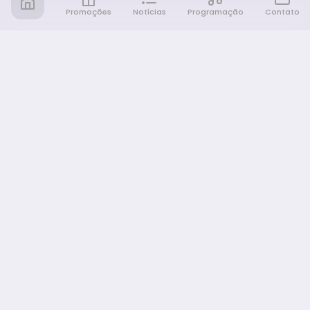
Promoções
Notícias
Programação
Contato
Notícia FM
Ligou, Virou Notícia!
NAVEGAÇÃO
Promoções
Programação
Sobre nós
Notícias
Equipe