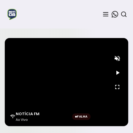
NOTÍCIA FM
FALHA
Ao Vivo
Aguardando sinal...