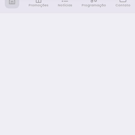
Promoções
Notícias
Programação
Contato
Notícia FM
Ligou, Virou Notícia!
NAVEGAÇÃO
Promoções
Programação
Sobre nós
Notícias
Equipe