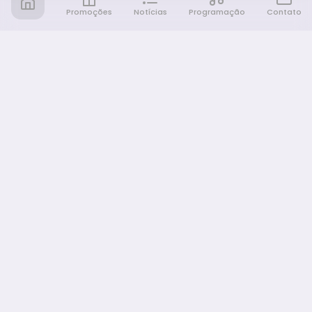
Promoções
Notícias
Programação
Contato
Notícia FM
Ligou, Virou Notícia!
NAVEGAÇÃO
Promoções
Programação
Sobre nós
Notícias
Equipe