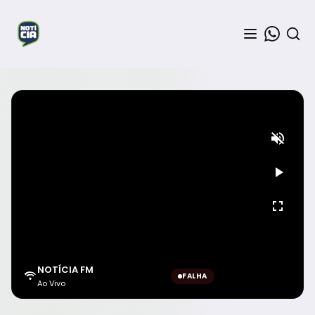
NOTÍCIA FM
FALHA
Ao Vivo
Aguardando sinal...