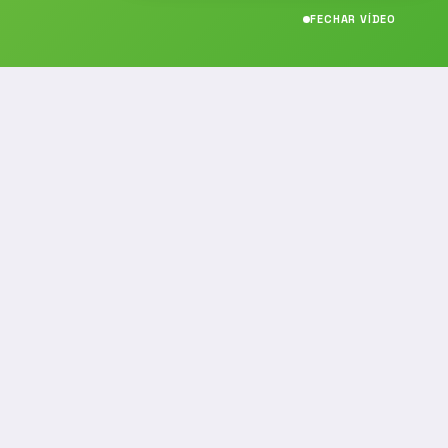
FECHAR VÍDEO
CONTATO
(19) 989314021
(19) 9 8931-4021
contato@noticiafm.com.br
comercial@noticiafm.com.br