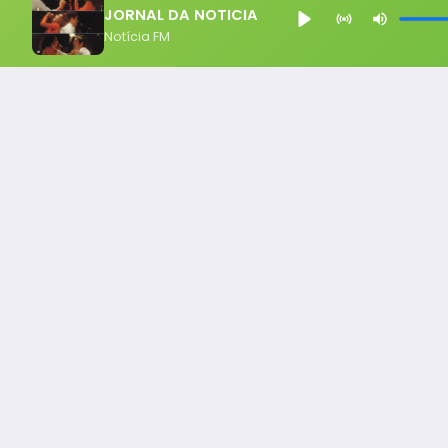
JORNAL DA NOTICIA
Notícia FM
Notícia FM
Ligou, Virou Notícia!
Todos os Direito Reservados - uHost ·
Política de P