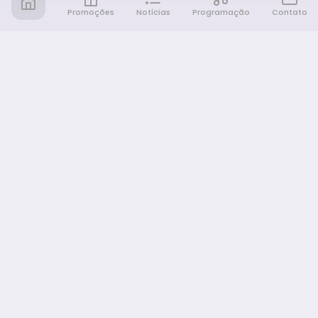
Promoções
Notícias
Programação
Contato
Notícia FM
Ligou, Virou Notícia!
NAVEGAÇÃO
Promoções
Programação
Sobre nós
Notícias
Equipe