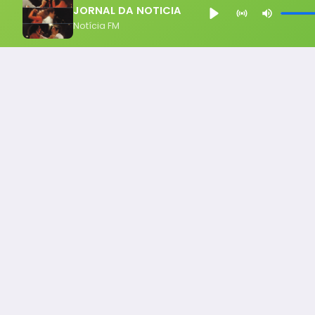
JORNAL DA NOTICIA
Notícia FM
Notícia FM
Ligou, Virou Notícia!
Todos os Direito Reservados - uHost ·
Política de P