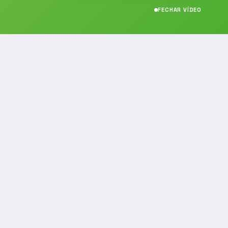
FECHAR VÍDEO
CONTATO
(19) 989314021
(19) 9 8931-4021
contato@noticiafm.com.br
comercial@noticiafm.com.br