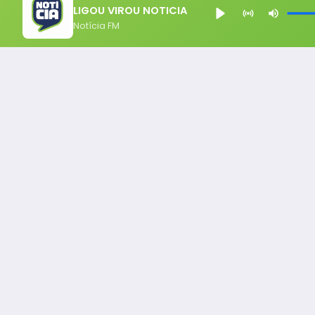
LIGOU VIROU NOTICIA
Notícia FM
Notícia FM
Ligou, Virou Notícia!
Todos os Direito Reservados - uHost ·
Política de P