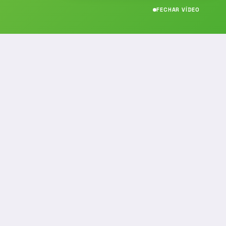
FECHAR VÍDEO
CONTATO
(19) 989314021
(19) 9 8931-4021
contato@noticiafm.com.br
comercial@noticiafm.com.br