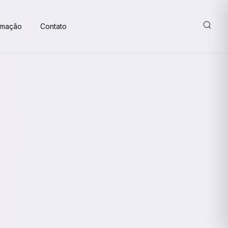
amação
Contato